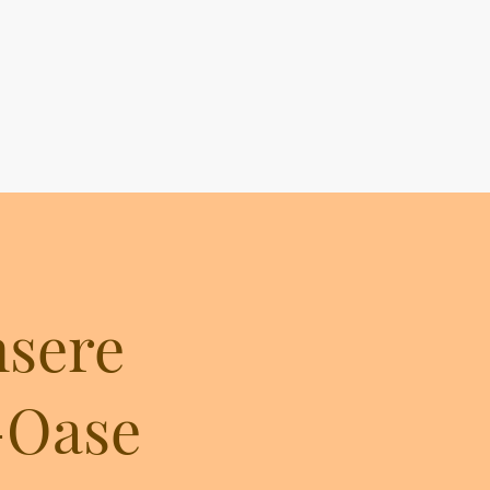
nsere
r-Oase