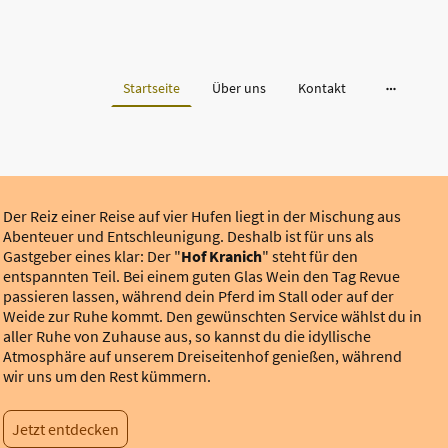
Startseite
Über uns
Kontakt
Der Reiz einer Reise auf vier Hufen liegt in der Mischung aus
Abenteuer und Entschleunigung. Deshalb ist für uns als
Gastgeber eines klar: Der "
Hof Kranich
" steht für den
entspannten Teil. Bei einem guten Glas Wein den Tag Revue
passieren lassen, während dein Pferd im Stall oder auf der
Weide zur Ruhe kommt. Den gewünschten Service wählst du in
aller Ruhe von Zuhause aus, so kannst du die idyllische
Atmosphäre auf unserem Dreiseitenhof genießen, während
wir uns um den Rest kümmern.
Jetzt entdecken